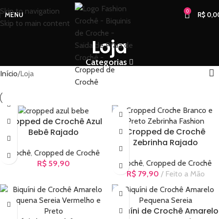
Skip to navigation
0
MENU
R$
0,0
Skip to main content
Loja
Categorias
Início
Loja
Cropped de Crochê Azul
Cropped de Crochê
Bebê Rajado
Zebrinha Rajado
Crochê
,
Cropped de Crochê
Crochê
,
Cropped de Crochê
R$
59,90
R$
79,90
Feito a Mão
Biquíni de Crochê Amarelo