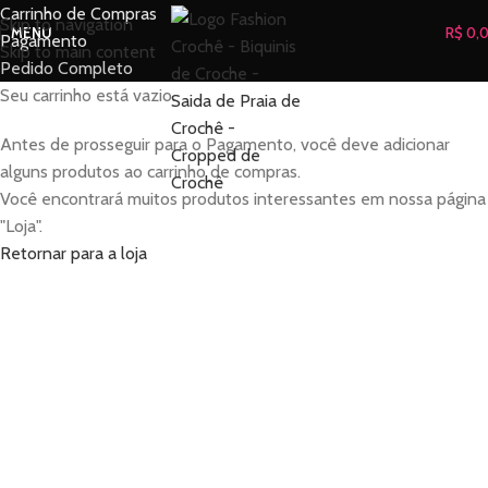
Carrinho de Compras
Skip to navigation
MENU
R$
0,
Pagamento
Skip to main content
Pedido Completo
Seu carrinho está vazio.
Antes de prosseguir para o Pagamento, você deve adicionar
alguns produtos ao carrinho de compras.
Você encontrará muitos produtos interessantes em nossa página
"Loja".
Retornar para a loja