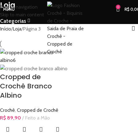
Loja
Skip to navigation
0
MENU
R$
0,0
Skip to main content
Categorias
Início
Loja
Página 3
Cropped de
Crochê Branco
Albino
Crochê
,
Cropped de Crochê
R$
89,90
Feito a Mão