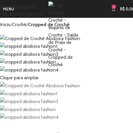
Skip to navigation
0
MENU
R$
0,0
Skip to main content
Início
Crochê
Cropped de Crochê
Clique para ampliar